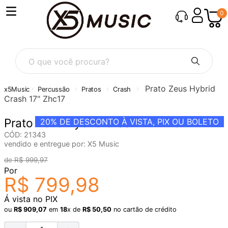
0
O que você procura?
Prato Zeus Hybrid
Percussão
Pratos
Crash
Crash 17" Zhc17
Prato Zeus Hybrid Crash 17" Zhc17
20%
DE DESCONTO À VISTA, PIX OU BOLETO
CÓD
:
21343
vendido e entregue por:
X5 Music
R$
999
,
97
Por
R$
799
,
98
Á vista no PIX
ou
R$
909
,
07
em
18
x de
R$
50
,
50
no cartão de crédito