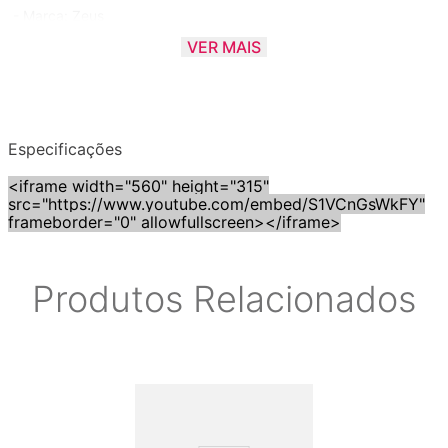
- Marca: Zeus
- Modelo: HYBRID
VER MAIS
- Tipo: Crash
- Polegadas: 17"
Especificações
<iframe width="560" height="315"
src="https://www.youtube.com/embed/S1VCnGsWkFY"
frameborder="0" allowfullscreen></iframe>
Produtos Relacionados