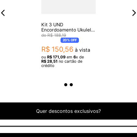
Kit 3 UND
Encordoamento Ukulele
Concert D'addario Pro
R$
188
,
19
Arte EJ65C .28
20%
OFF
R$
150
,
56
à vista
ou
R$
171
,
09
em
6
x de
R$
28
,
51
no cartão de
crédito
Quer descontos exclusivos?