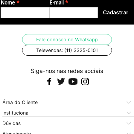
Nome
E-mail
Cadastrar
Fale conosco no Whatsapp
Televendas: (11) 3325-0101
Siga-nos nas redes sociais
Área do Cliente
Meus Pedidos
Institucional
Meus Dados
Central de Atendimento
Dúvidas
Dúvidas Frequentes
Como Comprar
Atendimento