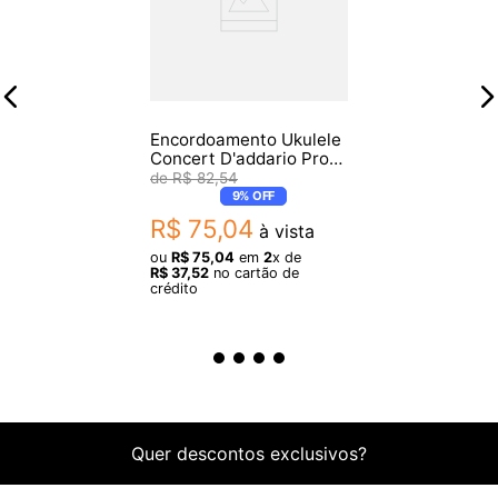
Encordoamento Ukulele
Concert D'addario Pro
Arte EJ65C .28
R$
82
,
54
9%
OFF
R$
75
,
04
à vista
ou
R$
75
,
04
em
2
x de
R$
37
,
52
no cartão de
crédito
Quer descontos exclusivos?