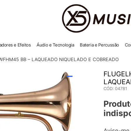
adores e Efeitos
Áudio e Tecnologia
Bateria e Percussão
Co
WFHM45 BB – LAQUEADO NIQUELADO E COBREADO
FLUGEL
LAQUEA
CÓD
:
04781
Produt
indisp
Avise-me