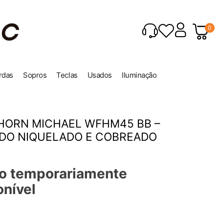
0
rdas
Sopros
Teclas
Usados
Iluminação
HORN MICHAEL WFHM45 BB –
DO NIQUELADO E COBREADO
o temporariamente
onível