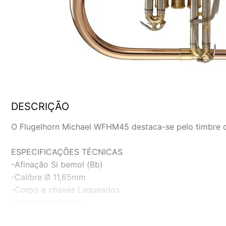
DESCRIÇÃO
O Flugelhorn Michael WFHM45 destaca-se pelo timbre dif
ESPECIFICAÇÕES TÉCNICAS
-Afinação Si bemol (Bb)
-Calibre Ø 11,65mm
-Corpo e chaves Laqueados
-Campanha Cobre
-Tubos de encaixe niquelados