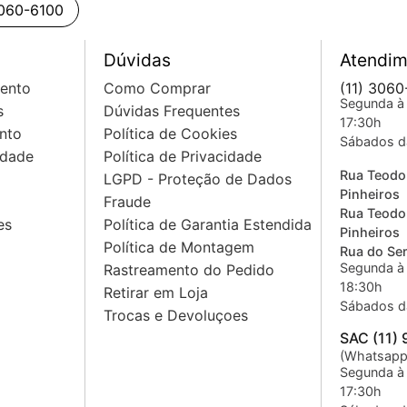
3060-6100
Dúvidas
Atendim
mento
Como Comprar
(11) 3060
Segunda à 
s
Dúvidas Frequentes
17:30h
nto
Política de Cookies
Sábados d
idade
Política de Privacidade
Rua Teodo
LGPD - Proteção de Dados
Pinheiros
Fraude
Rua Teodo
es
Política de Garantia Estendida
Pinheiros
Política de Montagem
Rua do Sem
Segunda à 
Rastreamento do Pedido
18:30h
Retirar em Loja
Sábados d
Trocas e Devoluçoes
SAC (11)
(Whatsapp
Segunda à 
17:30h