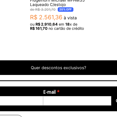
Flugelhorn Michael WFHM35
Laqueado C/estojo
R$
3
.
201
,
70
20%
OFF
R$
2
.
561
,
36
à vista
ou
R$
2
.
910
,
64
em
18
x de
R$
161
,
70
no cartão de crédito
Quer descontos exclusivos?
E-mail