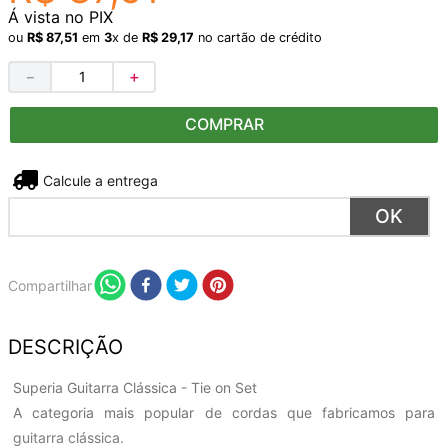
Á vista no PIX
ou
R$
87
,
51
em
3
x de
R$
29
,
17
no cartão de crédito
－
＋
COMPRAR
Não sei meu CEP
Compartilhar
DESCRIÇÃO
Superia Guitarra Clássica - Tie on Set
A categoria mais popular de cordas que fabricamos para
guitarra clássica.