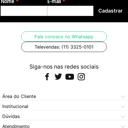
Nome
E-mail
Cadastrar
Fale conosco no Whatsapp
Televendas: (11) 3325-0101
Siga-nos nas redes sociais
Área do Cliente
Meus Pedidos
Institucional
Meus Dados
Central de Atendimento
Dúvidas
Dúvidas Frequentes
Como Comprar
Atendimento