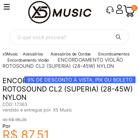
0
O que você procura?
Acessórios
Acessórios de Cordas
Encordoamentos
ENCORDOAMENTO VIOLÃO
Encordoamento Violão
ROTOSOUND CL2 (SUPERIA) (28-45W) NYLON
ENCORDOAMENTO VIOLÃO
9%
DE DESCONTO À VISTA, PIX OU BOLETO
ROTOSOUND CL2 (SUPERIA) (28-45W)
NYLON
CÓD
:
17363
vendido e entregue por:
X5 Music
R$
96
,
26
Por
R$
87
,
51