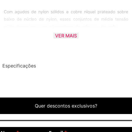
Com agudos de nylon sólidos e cobre níquel prateado sobre
baixo de núcleo de nylon, esses conjuntos de média tensão
estão disponíveis com extremidades de esfera ou de união.
VER MAIS
Esses conjuntos continuam tão populares como sempre,
apresentando uma especificação inalterada que resistiu ao
teste do tempo por muitas décadas.
Especificações
As cordas clássicas Rotosound são fabricadas na Inglaterra
Quer descontos exclusivos?