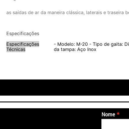
as saídas de ar da maneira clássica, laterais e traseira 
Especificações
Especificações
- Modelo: M-20 - Tipo de gaita: Di
Técnicas
da tampa: Aço Inox
Nome