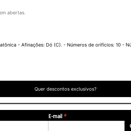
bem abertas.
atônica - Afinações: Dó (C). - Números de orifícios: 10 - 
Quer descontos exclusivos?
E-mail