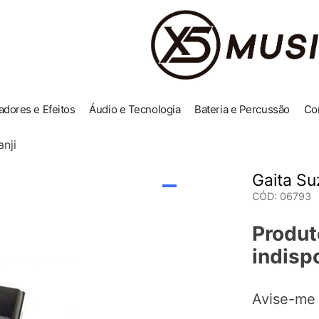
adores e Efeitos
Áudio e Tecnologia
Bateria e Percussão
Co
nji
Gaita Su
CÓD
:
06793
Produt
indisp
Avise-me