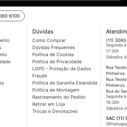
3060-6100
Dúvidas
Atendim
mento
Como Comprar
(11) 3060
Segunda à 
s
Dúvidas Frequentes
17:30h
nto
Política de Cookies
Sábados d
idade
Política de Privacidade
Rua Teodo
LGPD - Proteção de Dados
Pinheiros
Fraude
Rua Teodo
es
Política de Garantia Estendida
Pinheiros
Política de Montagem
Rua do Sem
Segunda à 
Rastreamento do Pedido
18:30h
Retirar em Loja
Sábados d
Trocas e Devoluçoes
SAC (11)
(Whatsapp