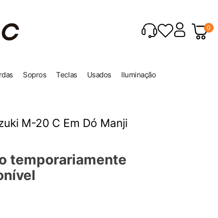
0
rdas
Sopros
Teclas
Usados
Iluminação
zuki M-20 C Em Dó Manji
o temporariamente
onível