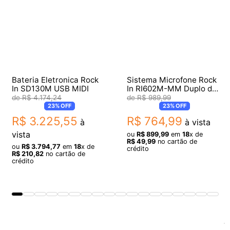
Bateria Eletronica Rock
Sistema Microfone Rock
In SD130M USB MIDI
In RI602M-MM Duplo de
Mão Sem Fio
R$
4
.
174
,
24
R$
989
,
99
23%
OFF
23%
OFF
R$
3
.
225
,
55
R$
764
,
99
à
à vista
vista
ou
R$
899
,
99
em
18
x de
R$
49
,
99
no cartão de
ou
R$
3
.
794
,
77
em
18
x de
crédito
R$
210
,
82
no cartão de
crédito