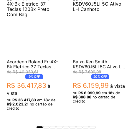
Acordeon Roland Fr-4X-
Baixo Ken Smith
Bk Eletrico 37 Teclas
KSDV60J5LI 5C Ativo LH
120Bx Preto Com Bag
Canhoto
R$
40
.
059
,
61
R$
7
.
699
,
98
9%
OFF
20%
OFF
R$
36
.
417
,
83
R$
6
.
159
,
99
à
à vista
vista
ou
R$
6
.
999
,
99
em
18
x de
R$
388
,
88
no cartão de
ou
R$
36
.
417
,
83
em
18
x de
crédito
R$
2
.
023
,
21
no cartão de
crédito