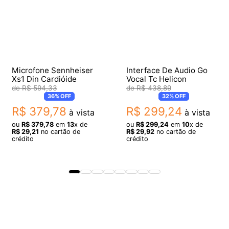
Microfone Sennheiser
Interface De Audio Go
Xs1 Din Cardióide
Vocal Tc Helicon
R$
594
,
33
R$
438
,
89
36%
OFF
32%
OFF
R$
379
,
78
R$
299
,
24
à vista
à vista
ou
R$
379
,
78
em
13
x de
ou
R$
299
,
24
em
10
x de
R$
29
,
21
no cartão de
R$
29
,
92
no cartão de
crédito
crédito