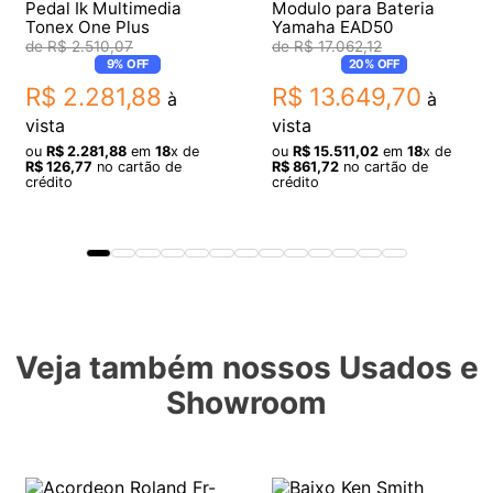
Pedal Ik Multimedia
Modulo para Bateria
Tonex One Plus
Yamaha EAD50
R$
2
.
510
,
07
R$
17
.
062
,
12
9%
OFF
20%
OFF
R$
2
.
281
,
88
R$
13
.
649
,
70
à
à
vista
vista
ou
R$
2
.
281
,
88
em
18
x de
ou
R$
15
.
511
,
02
em
18
x de
R$
126
,
77
no cartão de
R$
861
,
72
no cartão de
crédito
crédito
Veja também nossos Usados e
Showroom