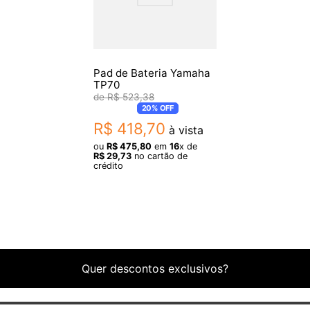
Pad de Bateria Yamaha
TP70
R$
523
,
38
20%
OFF
R$
418
,
70
à vista
ou
R$
475
,
80
em
16
x de
R$
29
,
73
no cartão de
crédito
Quer descontos exclusivos?