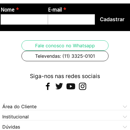
Nome
E-mail
Cadastrar
Fale conosco no Whatsapp
Televendas: (11) 3325-0101
Siga-nos nas redes sociais
Área do Cliente
Meus Pedidos
Institucional
Meus Dados
Central de Atendimento
Dúvidas