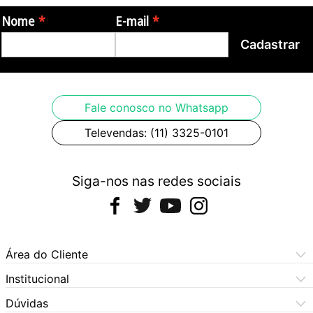
Nome
E-mail
Cadastrar
Fale conosco no Whatsapp
Televendas: (11) 3325-0101
Siga-nos nas redes sociais
Área do Cliente
Meus Pedidos
Institucional
Meus Dados
Central de Atendimento
Dúvidas