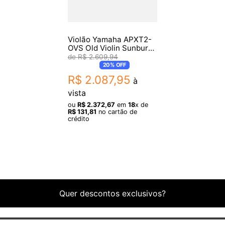
Violão Yamaha APXT2-
OVS Old Violin Sunburst
Eletroacústico Aço
R$
2
.
609
,
94
20%
OFF
R$
2
.
087
,
95
à
vista
ou
R$
2
.
372
,
67
em
18
x de
R$
131
,
81
no cartão de
crédito
Quer descontos exclusivos?