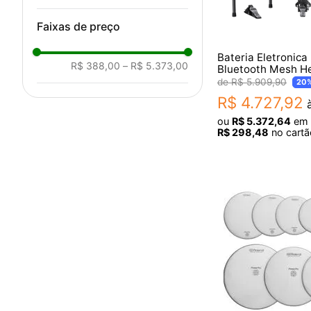
Faixas de preço
Bateria Eletronic
R$ 388,00
–
R$ 5.373,00
Bluetooth Mesh H
R$
5
.
909
,
90
20
R$
4
.
727
,
92
à
ou
R$
5
.
372
,
64
em
R$
298
,
48
no cartã