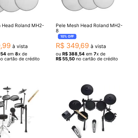
h Head Roland MH2-
Pele Mesh Head Roland MH2-
8
10%
OFF
0
,
99
R$
349
,
69
à vista
à vista
,
54
em
8
x de
ou
R$
388
,
54
em
7
x de
o cartão de crédito
R$
55
,
50
no cartão de crédito