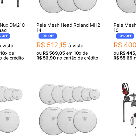
a Nux DM210
Pele Mesh Head Roland MH2-
Pele Mes
ead
14
10
%
OFF
10%
OFF
10%
OFF
R$
512
,
15
R$
40
 vista
à vista
18
x de
ou
R$
569
,
05
em
10
x de
ou
R$
445
o de crédito
R$
56
,
90
no cartão de crédito
R$
55
,
69
n