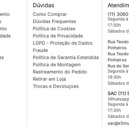
Dúvidas
Atendim
mento
Como Comprar
(11) 3060
Segunda à 
s
Dúvidas Frequentes
17:30h
nto
Política de Cookies
Sábados d
idade
Política de Privacidade
Rua Teodo
LGPD - Proteção de Dados
Pinheiros
Fraude
Rua Teodo
es
Política de Garantia Estendida
Pinheiros
Política de Montagem
Rua do Sem
Segunda à 
Rastreamento do Pedido
18:30h
Retirar em Loja
Sábados d
Trocas e Devoluçoes
SAC (11)
(Whatsapp
Segunda à 
17:30h
Sábados d
sac@x5mus