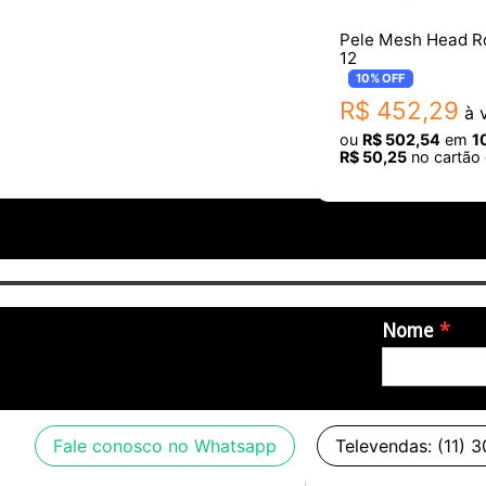
Pele Mesh Head R
12
10%
OFF
R$
452
,
29
à v
ou
R$
502
,
54
em
1
R$
50
,
25
no cartão 
Nome
Fale conosco no Whatsapp
Televendas: (11) 