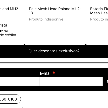
oland MH2-
Pele Mesh Head Roland MH2-
Bateria El
13
Mesh Hea
Fone E Ba
Produto indisponível
Produto in
ista
0
x de
de crédito
Quer descontos exclusivos?
E-mail
3060-6100