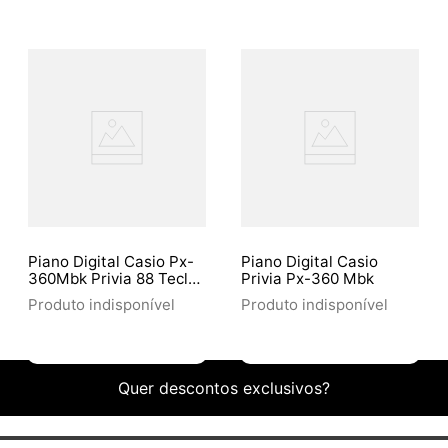
Piano Digital Casio Px-
Piano Digital Casio
360Mbk Privia 88 Teclas
Privia Px-360 Mbk
/ Estante Casio Cs67 /
Produto indisponível
Produto indisponível
Pedal De Sustain Casio
Sp-33C2 / Capa Casio
Privia Sc 700P
Quer descontos exclusivos?