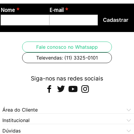
Nome
E-mail
Cadastrar
Fale conosco no Whatsapp
Televendas: (11) 3325-0101
Siga-nos nas redes sociais
Área do Cliente
Meus Pedidos
Institucional
Meus Dados
Central de Atendimento
Dúvidas