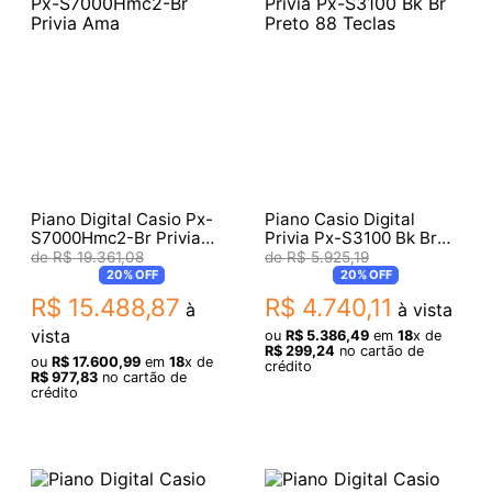
Piano Digital Casio Px-
Piano Casio Digital
S7000Hmc2-Br Privia
Privia Px-S3100 Bk Br
Ama
Preto 88 Teclas
R$
19
.
361
,
08
R$
5
.
925
,
19
20%
OFF
20%
OFF
R$
15
.
488
,
87
R$
4
.
740
,
11
à
à vista
vista
ou
R$
5
.
386
,
49
em
18
x de
R$
299
,
24
no cartão de
ou
R$
17
.
600
,
99
em
18
x de
crédito
R$
977
,
83
no cartão de
crédito