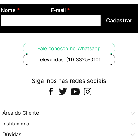
Nome
E-mail
Garantia: 12 meses de garantia pelo fabricante.
Cadastrar
Origem: China
Imagens meramente ilustrativas, podendo haver variação de cor
Fale conosco no Whatsapp
Televendas: (11) 3325-0101
Siga-nos nas redes sociais
Área do Cliente
Meus Pedidos
Institucional
Meus Dados
Central de Atendimento
Dúvidas