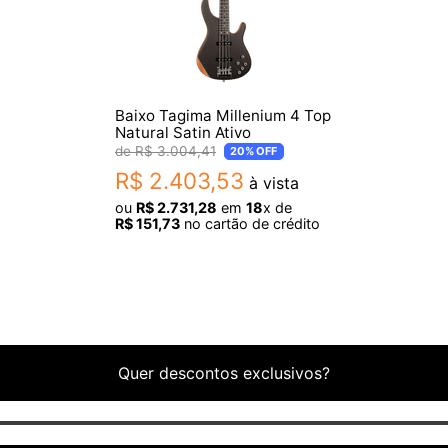
Baixo Tagima Millenium 4 Top
Natural Satin Ativo
R$
3
.
004
,
41
20%
OFF
R$
2
.
403
,
53
à vista
ou
R$
2
.
731
,
28
em
18
x de
R$
151
,
73
no cartão de crédito
variação de cor.
Quer descontos exclusivos?