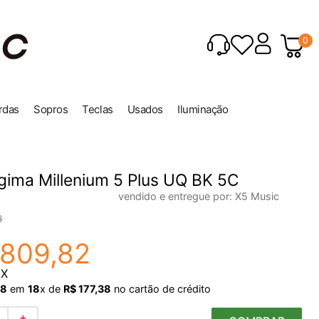
0
rdas
Sopros
Teclas
Usados
Iluminação
gima Millenium 5 Plus UQ BK 5C
vendido e entregue por:
X5 Music
8
809
,
82
IX
8
em
18
x de
R$
177
,
38
no cartão de crédito
＋