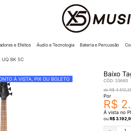
adores e Efeitos
Áudio e Tecnologia
Bateria e Percussão
Co
us UQ BK 5C
Baixo Ta
NTO À VISTA, PIX OU BOLETO
CÓD
:
33660
R$
3
.
512
,
2
Por
R$
2
.
Á vista no P
ou
R$
3
.
192
,
9
－