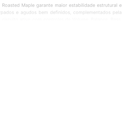
Roasted Maple garante maior estabilidade estrutural e
rpados e agudos bem definidos, complementados pela
circuito ativo com controles de Volume, Balance, Bass,