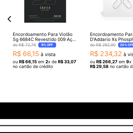
Encordoamento Para Violão
Encordoamento Para
Sg 6684C Revestido 009 Aço
D'Addario Xs Phosp
Bronze 85 15 0.09 0.45
Bronze 10/47 Acous
R$
72
,
76
R$
292
,
90
9%
OFF
20%
OF
R$
66
,
15
R$
234
,
32
à vista
à vi
ou
R$
66
,
15
em
2
x de
R$
33
,
07
ou
R$
266
,
27
em
9
x
no cartão de crédito
R$
29
,
58
no cartão d