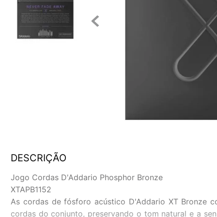
DESCRIÇÃO
Jogo Cordas D'Addario Phosphor Bronze
XTAPB1152
As cordas de fósforo acústico D'Addario XT Bronze c
cordas do conjunto, preservando o tom natural e a sen