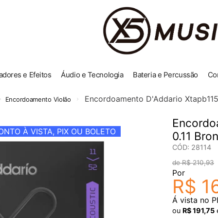
adores e Efeitos
Áudio e Tecnologia
Bateria e Percussão
Co
Encordoamento D'Addario Xtapb1152
Encordoamento Violão
Encordo
NTO À VISTA, PIX OU BOLETO
0.11 Bro
CÓD
:
28114
R$
210
,
93
Por
R$
1
Á vista no P
ou
R$
191
,
75