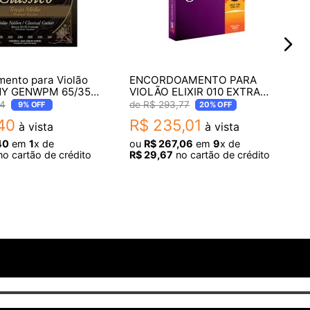
ento para Violão
ENCORDOAMENTO PARA
 NY GENWPM 65/35
VIOLÃO ELIXIR 010 EXTRA
 Media
LIGHT PHOSPHOR BRONZE
4
R$
293
,
77
9%
OFF
20%
OFF
(5337)
40
R$
235
,
01
à vista
à vista
40
em
1
x de
ou
R$
267
,
06
em
9
x de
o cartão de crédito
R$
29
,
67
no cartão de crédito