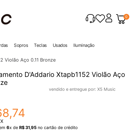
0
rdas
Sopros
Teclas
Usados
Iluminação
 Violão Aço 0.11 Bronze
amento D'Addario Xtapb1152 Violão Aço
nze
vendido e entregue por:
X5 Music
68
,
74
IX
em
6
x de
R$
31
,
95
no cartão de crédito