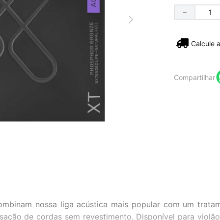
－
Não sei
Compartilhar
ombinam nossa liga acústica mais popular com um trata
sação de cordas sem revestimento. Disponível para violão