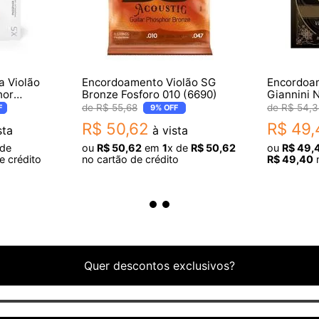
 Violão
Encordoamento Violão SG
Encordoam
hor
Bronze Fosforo 010 (6690)
Giannini
tic
Prateado
R$
55
,
68
R$
54
,
3
F
9%
OFF
R$
50
,
62
R$
49
,
sta
à vista
 de
ou
R$
50
,
62
em
1
x de
R$
50
,
62
ou
R$
49
,
e crédito
no cartão de crédito
R$
49
,
40
n
Quer descontos exclusivos?