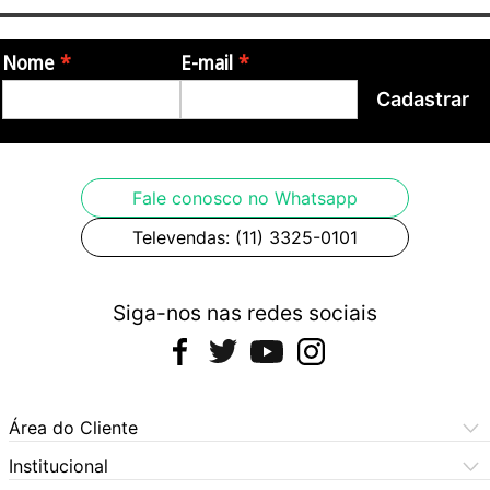
Nome
E-mail
Cadastrar
Fale conosco no Whatsapp
Televendas: (11) 3325-0101
Siga-nos nas redes sociais
Área do Cliente
Meus Pedidos
Institucional
Meus Dados