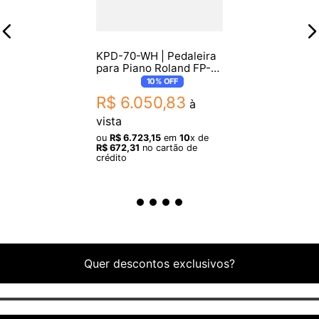
KPD-70-WH | Pedaleira
para Piano Roland FP-
30 e FP-30X
10%
OFF
R$
6
.
050
,
83
à
vista
ou
R$
6
.
723
,
15
em
10
x de
R$
672
,
31
no cartão de
crédito
Quer descontos exclusivos?