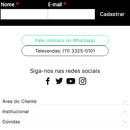
Nome
E-mail
Cadastrar
Fale conosco no Whatsapp
Televendas: (11) 3325-0101
Siga-nos nas redes sociais
Área do Cliente
Meus Pedidos
Institucional
Meus Dados
Central de Atendimento
Dúvidas
Dúvidas Frequentes
Como Comprar