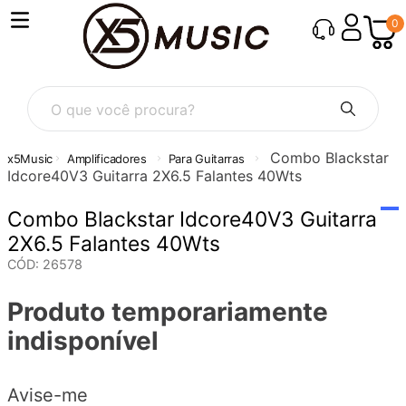
0
O que você procura?
Combo Blackstar
Amplificadores
Para Guitarras
Idcore40V3 Guitarra 2X6.5 Falantes 40Wts
Combo Blackstar Idcore40V3 Guitarra
2X6.5 Falantes 40Wts
CÓD
:
26578
Produto temporariamente
indisponível
Avise-me