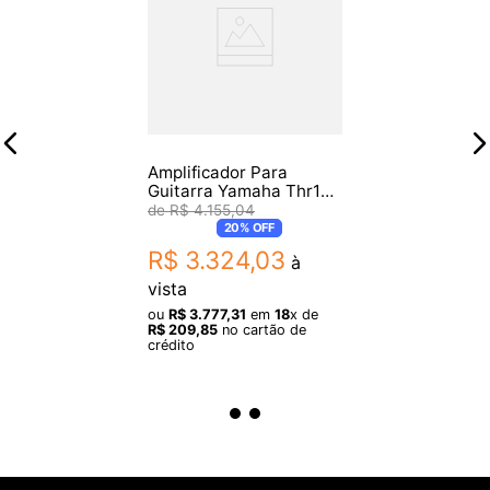
Amplificador Para
Guitarra Yamaha Thr10-
II
R$
4
.
155
,
04
20%
OFF
R$
3
.
324
,
03
à
vista
ou
R$
3
.
777
,
31
em
18
x de
R$
209
,
85
no cartão de
crédito