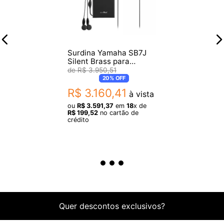
Surdina Yamaha SB7J
Silent Brass para
Trompete
R$
3
.
950
,
51
20%
OFF
R$
3
.
160
,
41
à vista
ou
R$
3
.
591
,
37
em
18
x de
R$
199
,
52
no cartão de
crédito
Quer descontos exclusivos?