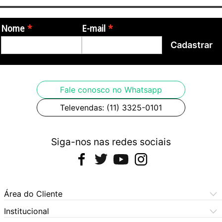
Nome
E-mail
Cadastrar
Fale conosco no Whatsapp
Televendas: (11) 3325-0101
Siga-nos nas redes sociais
Área do Cliente
Meus Pedidos
Institucional
Meus Dados