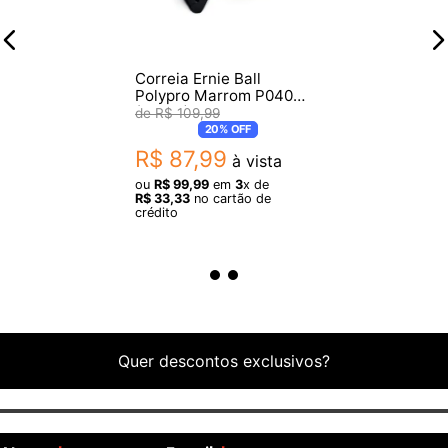
Correia Ernie Ball
Polypro Marrom P04052
(12906)
R$
109
,
99
20%
OFF
R$
87
,
99
à vista
ou
R$
99
,
99
em
3
x de
R$
33
,
33
no cartão de
crédito
Quer descontos exclusivos?