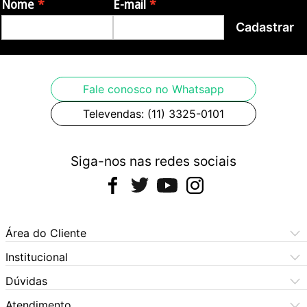
Nome
E-mail
Cadastrar
Fale conosco no Whatsapp
Televendas: (11) 3325-0101
Siga-nos nas redes sociais
Área do Cliente
Meus Pedidos
Institucional
Meus Dados
Central de Atendimento
Dúvidas
Dúvidas Frequentes
Como Comprar
Atendimento