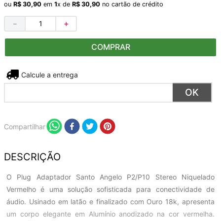
ou
R$
30
,
90
em
1
x de
R$
30
,
90
no cartão de crédito
－
＋
COMPRAR
Não sei meu CEP
Compartilhar
DESCRIÇÃO
O Plug Adaptador Santo Angelo P2/P10 Stereo Niquelado
Vermelho é uma solução sofisticada para conectividade de
áudio. Usinado em latão e finalizado com Ouro 18k, apresenta
um corpo elegante em Alumínio anodizado na cor vermelha.