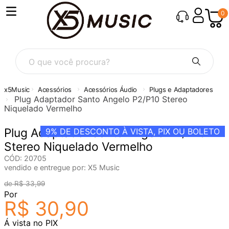
0
O que você procura?
Acessórios
Acessórios Áudio
Plugs e Adaptadores
Plug Adaptador Santo Angelo P2/P10 Stereo
Niquelado Vermelho
Plug Adaptador Santo Angelo P2/P10
9%
DE DESCONTO À VISTA, PIX OU BOLETO
Stereo Niquelado Vermelho
CÓD
:
20705
vendido e entregue por:
X5 Music
R$
33
,
99
Por
R$
30
,
90
Á vista no PIX