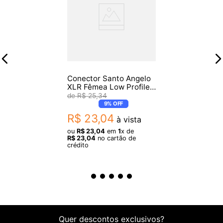
Fotos meramente ilustrativas.
Conector Santo Angelo
XLR Fêmea Low Profile
90 Graus
R$
25
,
34
9%
OFF
R$
23
,
04
à vista
ou
R$
23
,
04
em
1
x de
R$
23
,
04
no cartão de
crédito
Quer descontos exclusivos?