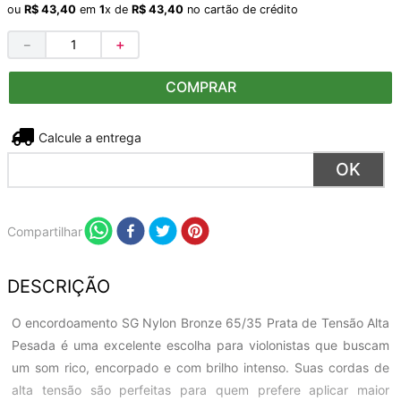
ou
R$
43
,
40
em
1
x de
R$
43
,
40
no cartão de crédito
－
＋
COMPRAR
Não sei meu CEP
Compartilhar
DESCRIÇÃO
O encordoamento SG Nylon Bronze 65/35 Prata de Tensão Alta
Pesada é uma excelente escolha para violonistas que buscam
um som rico, encorpado e com brilho intenso. Suas cordas de
alta tensão são perfeitas para quem prefere aplicar maior