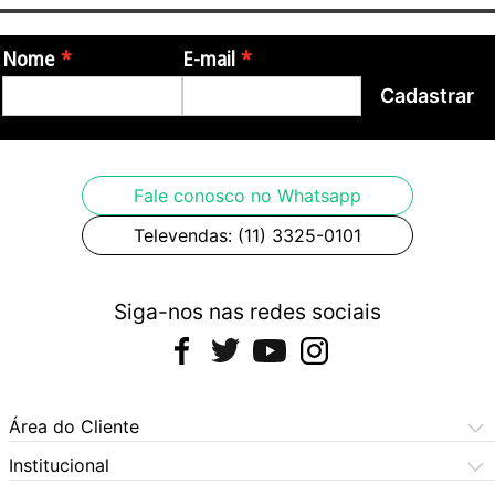
Origem:
Nome
E-mail
Cadastrar
- Brasil
Imagens meramente ilustrativas.
Fale conosco no Whatsapp
Televendas: (11) 3325-0101
Siga-nos nas redes sociais
Área do Cliente
Meus Pedidos
Institucional
Meus Dados
Central de Atendimento