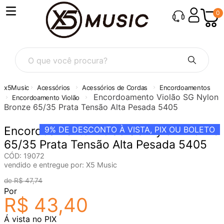
0
O que você procura?
Acessórios
Acessórios de Cordas
Encordoamentos
Encordoamento Violão SG Nylon
Encordoamento Violão
Bronze 65/35 Prata Tensão Alta Pesada 5405
Encordoamento Violão SG Nylon Bronze
9%
DE DESCONTO À VISTA, PIX OU BOLETO
65/35 Prata Tensão Alta Pesada 5405
CÓD
:
19072
vendido e entregue por:
X5 Music
R$
47
,
74
Por
R$
43
,
40
Á vista no PIX