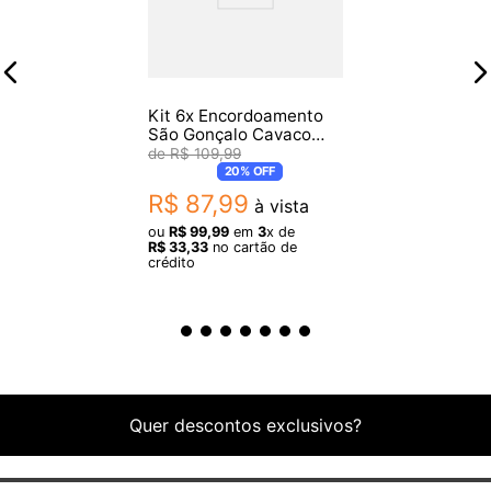
Kit 6x Encordoamento
São Gonçalo Cavaco
.011 Aço Iz131
R$
109
,
99
20%
OFF
R$
87
,
99
à vista
ou
R$
99
,
99
em
3
x de
R$
33
,
33
no cartão de
crédito
Quer descontos exclusivos?