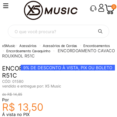
0
O que você procura?
Acessórios
Acessórios de Cordas
Encordoamentos
ENCORDOAMENTO CAVACO
Encordoamento Cavaquinho
ROUXINOL R51C
ENCORDOAMENTO CAVACO ROUXINOL
9%
DE DESCONTO À VISTA, PIX OU BOLETO
R51C
CÓD
:
01580
vendido e entregue por:
X5 Music
R$
14
,
85
Por
R$
13
,
50
Á vista no PIX