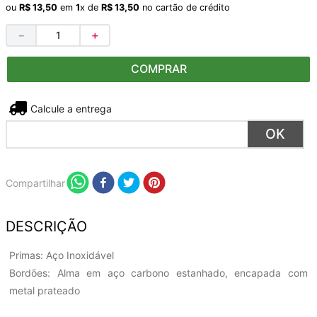
ou
R$
13
,
50
em
1
x de
R$
13
,
50
no cartão de crédito
－
＋
COMPRAR
Não sei meu CEP
Compartilhar
DESCRIÇÃO
Primas: Aço Inoxidável
Bordões: Alma em aço carbono estanhado, encapada com
metal prateado