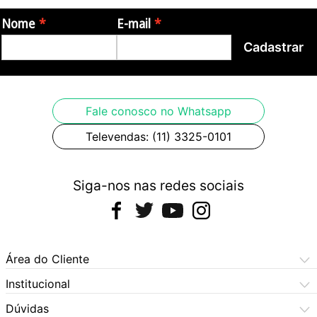
Nome
E-mail
Cadastrar
Fale conosco no Whatsapp
Televendas: (11) 3325-0101
Siga-nos nas redes sociais
Área do Cliente
Meus Pedidos
Institucional
Meus Dados
Central de Atendimento
Dúvidas