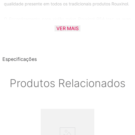
qualidade presente em todos os tradicionais produtos Rouxinol.
O Encordoamento para violão nylon Rouxinol R54 traz as suas
cordas primas em monofilamento técnico de nylon cristal e seus
VER MAIS
bordões com alma em multifilamentos de nylon (encapadas com
metal prateado).
Acabamento nas pontas das Cordas: SEM BOLINHA + tubetes
Especificações
nos bordões
Cor das primas: Cristal // Cor dos bordões: Prateados
Produtos Relacionados
Conteúdo da embalagem: 06 Cordas
Tensão das Cordas: .029 - .033 - .041 - .030 - .037 - .044
(Alta)
Fornecedor: Nig / Rouxinol (Fabricante das cordas Rouxinol e