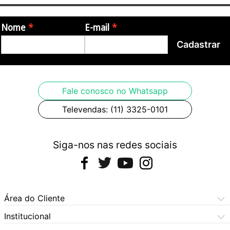
Nome
E-mail
Cadastrar
Fale conosco no Whatsapp
Televendas: (11) 3325-0101
Siga-nos nas redes sociais
Área do Cliente
Meus Pedidos
Institucional
Meus Dados
Central de Atendimento