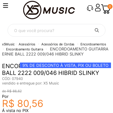
0
O que você procura?
Acessórios
Acessórios de Cordas
Encordoamentos
ENCORDOAMENTO GUITARRA
Encordoamento Guitarra
ERNIE BALL 2222 009/046 HIBRID SLINKY
ENCORDOAMENTO GUITARRA ERNIE
9%
DE DESCONTO À VISTA, PIX OU BOLETO
BALL 2222 009/046 HIBRID SLINKY
CÓD
:
07940
vendido e entregue por:
X5 Music
R$
88
,
62
Por
R$
80
,
56
Á vista no PIX