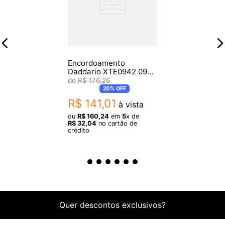
Encordoamento
Daddario XTE0942 09
Guitarra
R$
176
,
26
20%
OFF
R$
141
,
01
à vista
ou
R$
160
,
24
em
5
x de
R$
32
,
04
no cartão de
crédito
Quer descontos exclusivos?