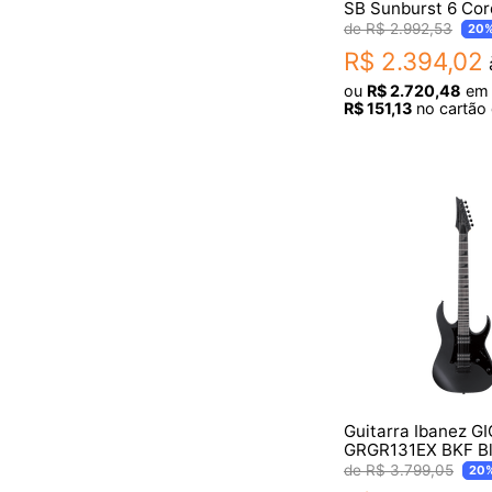
SB Sunburst 6 Co
Showroom
R$
2
.
992
,
53
20
R$
2
.
394
,
02
à
ou
R$
2
.
720
,
48
e
R$
151
,
13
no cartão 
Guitarra Ibanez G
GRGR131EX BKF Bl
R$
3
.
799
,
05
20