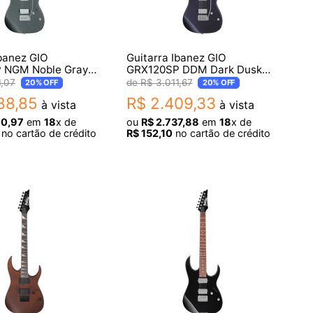
Ibanez GIO
Guitarra Ibanez GIO
 NGM Noble Gray
GRX120SP DDM Dark Dusk
Matte
Metallic Matte
1
,
07
R$
3
.
011
,
67
20%
OFF
20%
OFF
88
,
85
R$
2
.
409
,
33
à vista
à vista
00
,
97
em
18
x de
ou
R$
2
.
737
,
88
em
18
x de
no cartão de crédito
R$
152
,
10
no cartão de crédito