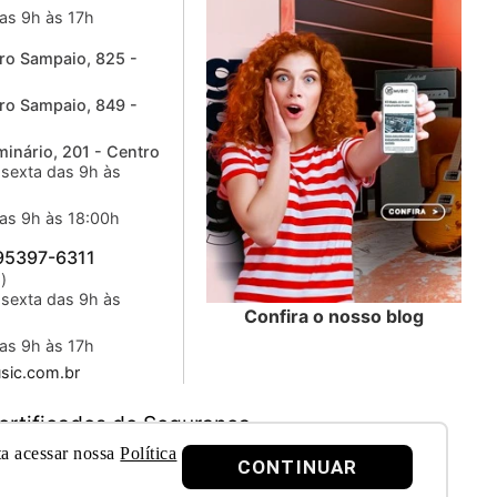
as 9h às 17h
ro Sampaio, 825 -
ro Sampaio, 849 -
inário, 201 - Centro
sexta das 9h às
as 9h às 18:00h
 95397-6311
)
sexta das 9h às
Confira o nosso blog
as 9h às 17h
ic.com.br
ertificados de Segurança
ta acessar nossa
Política
CONTINUAR