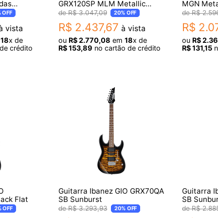
rdas
GRX120SP MLM Metallic
MGN Metal
Light Blue Matte
R$
3
.
047
,
09
R$
2
.
59
%
OFF
20%
OFF
R$
2
.
437
,
67
R$
2
.
0
 vista
à vista
m
18
x de
ou
R$
2
.
770
,
08
em
18
x de
ou
R$
2
.
3
de crédito
R$
153
,
89
no cartão de crédito
R$
131
,
15
n
IO
Guitarra Ibanez GIO GRX70QA
Guitarra 
ack Flat
SB Sunburst
SB Sunbur
R$
3
.
293
,
93
R$
2
.
88
%
OFF
20%
OFF