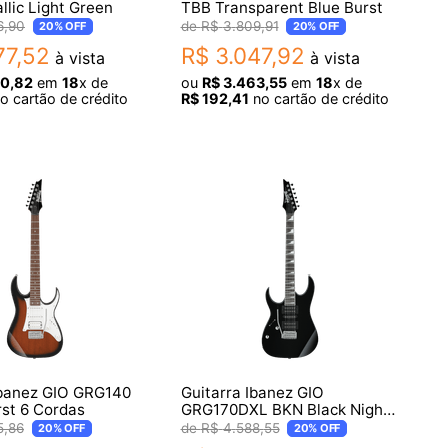
lic Light Green
TBB Transparent Blue Burst
6
,
90
R$
3
.
809
,
91
20%
OFF
20%
OFF
77
,
52
R$
3
.
047
,
92
à vista
à vista
60
,
82
em
18
x de
ou
R$
3
.
463
,
55
em
18
x de
o cartão de crédito
R$
192
,
41
no cartão de crédito
Ibanez GIO GRG140
Guitarra Ibanez GIO
st 6 Cordas
GRG170DXL BKN Black Night
Canhota
5
,
86
R$
4
.
588
,
55
20%
OFF
20%
OFF