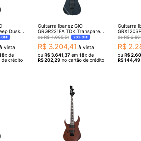
IO
Guitarra Ibanez GIO
Guitarra 
eep Dusk
GRGR221FA TDK Transparent
GRX120SP
Indigo Black
Metallic 
R$
4
.
005
,
51
R$
2
.
86
%
OFF
20%
OFF
R$
3
.
204
,
41
R$
2
.
2
à vista
à vista
18
x de
ou
R$
3
.
641
,
37
em
18
x de
ou
R$
2
.
6
 de crédito
R$
202
,
29
no cartão de crédito
R$
144
,
49