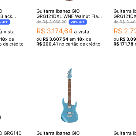
IO
Guitarra Ibanez GIO
Guitarra 
Black
GRG121DXL WNF Walnut Flat
GRG121DX
Canhota
Showroo
R$
3
.
968
,
29
R$
3
.
40
%
OFF
20%
OFF
R$
3
.
174
,
64
R$
2
.
7
à vista
à vista
18
x de
ou
R$
3
.
607
,
54
em
18
x de
ou
R$
3
.
0
o de crédito
R$
200
,
41
no cartão de crédito
R$
171
,
78
n
IO GRG140
Guitarra Ibanez GIO
Guitarra 