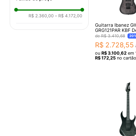
R$ 2.360,00
–
R$ 4.172,00
Guitarra Ibanez G
GRG121PAR KBF D
Burst Flat
R$
3
.
410
,
68
20
R$
2
.
728
,
55
ou
R$
3
.
100
,
62
em
R$
172
,
25
no cartão