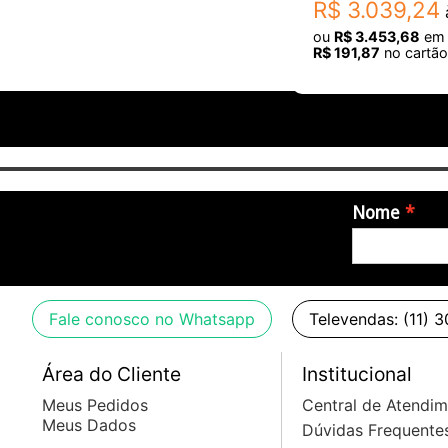
R$
3
.
039
,
24
à
ou
R$
3
.
453
,
68
e
R$
191
,
87
no cartão
Nome
Fale conosco no Whatsapp
Televendas: (11) 
Área do Cliente
Institucional
Meus Pedidos
Central de Atendi
Meus Dados
Dúvidas Frequente