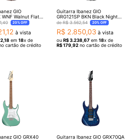
Ibanez GIO
Guitarra Ibanez GIO
 WNF Walnut Flat
GRG121SP BKN Black Night
m
Showroom
1
,
40
R$
3
.
562
,
54
20%
OFF
20%
OFF
21
,
12
R$
2
.
850
,
03
à vista
à vista
92
,
18
em
18
x de
ou
R$
3
.
238
,
67
em
18
x de
o cartão de crédito
R$
179
,
92
no cartão de crédito
Ibanez GIO GRX40
Guitarra Ibanez GIO GRX70QA