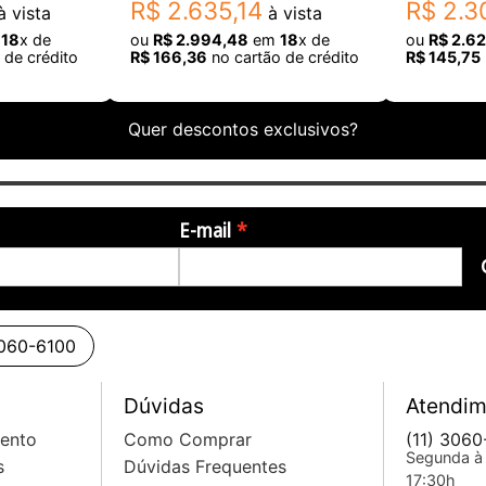
R$
2
.
635
,
14
R$
2
.
3
 vista
à vista
m
18
x de
ou
R$
2
.
994
,
48
em
18
x de
ou
R$
2
.
62
 de crédito
R$
166
,
36
no cartão de crédito
R$
145
,
75
Quer descontos exclusivos?
E-mail
3060-6100
Dúvidas
Atendim
mento
Como Comprar
(11) 3060
Segunda à 
s
Dúvidas Frequentes
17:30h