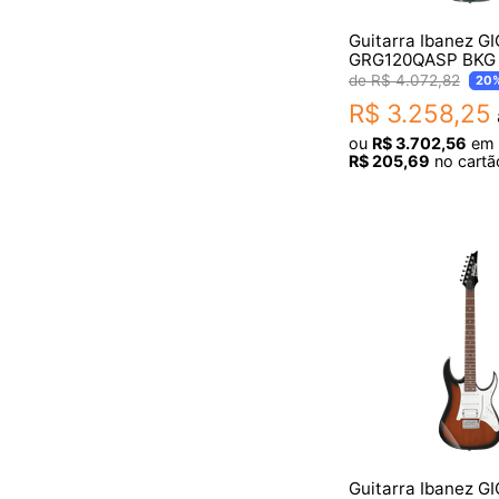
Guitarra Ibanez G
GRG120QASP BKG 
Gradation
R$
4
.
072
,
82
20
R$
3
.
258
,
25
ou
R$
3
.
702
,
56
em
R$
205
,
69
no cartã
Guitarra Ibanez G